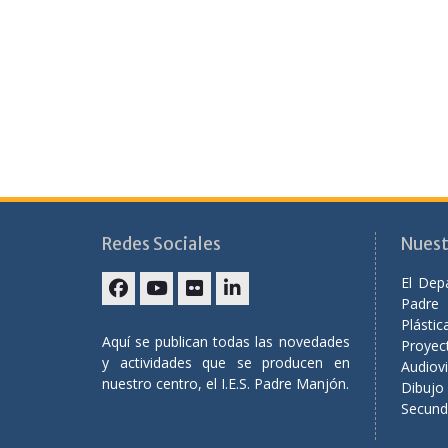
Redes Sociales
Nuest
El Dep
Padre
Facebook
YouTube
Flickr
Linkedin
Plást
Aquí se publican todas las novedades
Proyec
y actividades que se producen en
Audiov
nuestro centro, el I.E.S. Padre Manjón.
Dibuj
Secunda