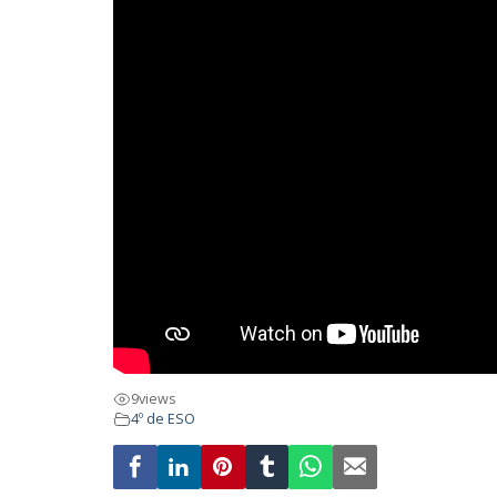
9
views
4º de ESO