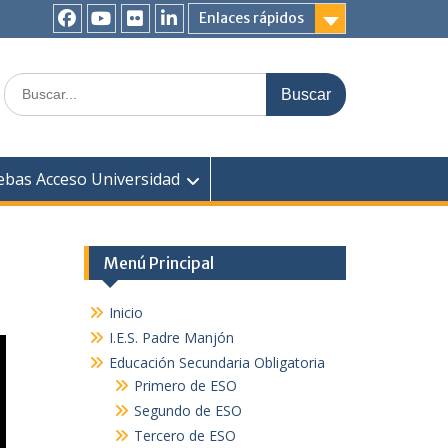
Enlaces rápidos
Facebook
YouTube
Flickr
Linkedin
Buscar:
ebas Acceso Universidad
Menú Principal
Inicio
I.E.S. Padre Manjón
Educación Secundaria Obligatoria
Primero de ESO
Segundo de ESO
Tercero de ESO