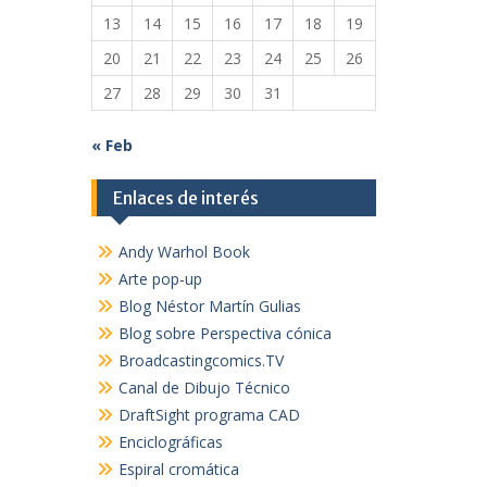
13
14
15
16
17
18
19
20
21
22
23
24
25
26
27
28
29
30
31
« Feb
Enlaces de interés
Andy Warhol Book
Arte pop-up
Blog Néstor Martín Gulias
Blog sobre Perspectiva cónica
Broadcastingcomics.TV
Canal de Dibujo Técnico
DraftSight programa CAD
Enciclográficas
Espiral cromática