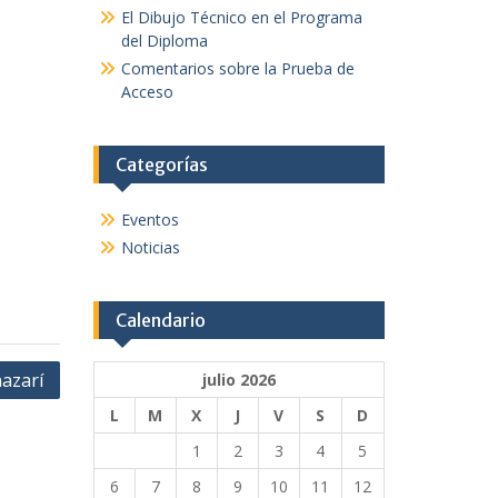
El Dibujo Técnico en el Programa
del Diploma
Comentarios sobre la Prueba de
Acceso
Categorías
Eventos
Noticias
Calendario
azarí
julio 2026
L
M
X
J
V
S
D
1
2
3
4
5
6
7
8
9
10
11
12