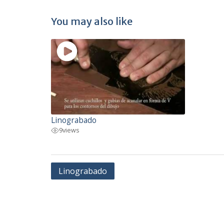
You may also like
Linograbado
9
views
Navegación
Linograbado
de
entradas