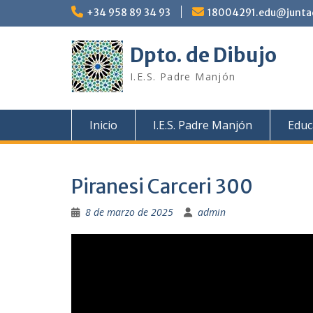
Saltar
+34 958 89 34 93
18004291.edu@juntad
al
contenido
Dpto. de Dibujo
I.E.S. Padre Manjón
Inicio
I.E.S. Padre Manjón
Educ
Piranesi Carceri 300
8 de marzo de 2025
admin