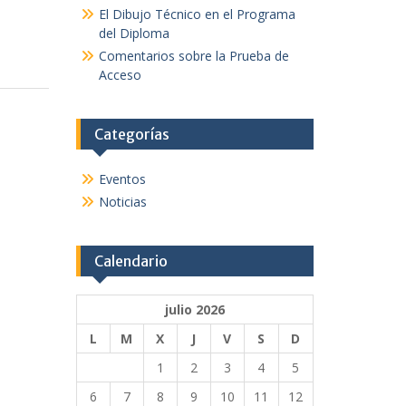
El Dibujo Técnico en el Programa
del Diploma
Comentarios sobre la Prueba de
Acceso
Categorías
Eventos
Noticias
Calendario
julio 2026
L
M
X
J
V
S
D
1
2
3
4
5
6
7
8
9
10
11
12