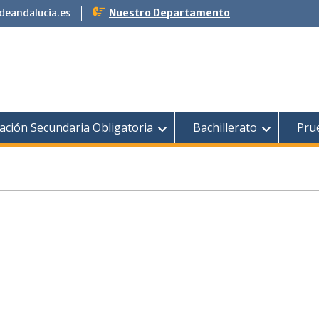
eandalucia.es
Nuestro Departamento
ación Secundaria Obligatoria
Bachillerato
Pru