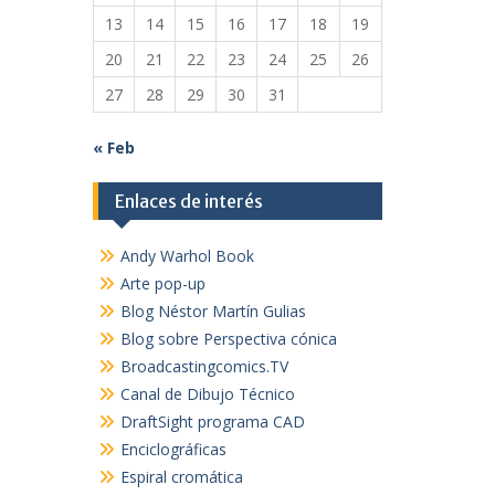
13
14
15
16
17
18
19
20
21
22
23
24
25
26
27
28
29
30
31
« Feb
Enlaces de interés
Andy Warhol Book
Arte pop-up
Blog Néstor Martín Gulias
Blog sobre Perspectiva cónica
Broadcastingcomics.TV
Canal de Dibujo Técnico
DraftSight programa CAD
Enciclográficas
Espiral cromática