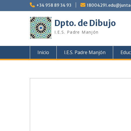
+34 958 89 34 93
18004291.edu@juntad
Dpto. de Dibujo
I.E.S. Padre Manjón
Inicio
I.E.S. Padre Manjón
Educ