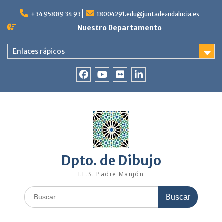
Saltar
al
+34 958 89 34 93
18004291.edu@juntadeandalucia.es
contenido
Nuestro Departamento
Enlaces rápidos
Facebook
YouTube
Flickr
Linkedin
Dpto. de Dibujo
I.E.S. Padre Manjón
Buscar: